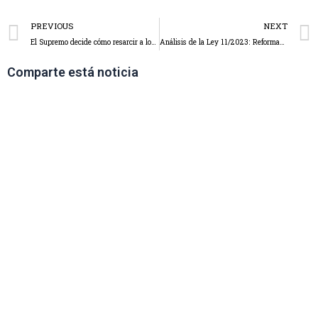
PREVIOUS
NEXT
El Supremo decide cómo resarcir a los compradores de 100.000 camiones que pagaron de más por sus vehículos
Análisis de la Ley 11/2023: Reformas significativas en el régimen de revisión de precios y otras reformas relevantes.
Comparte está noticia