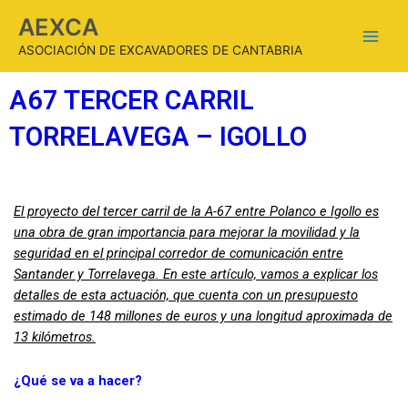
AEXCA
ASOCIACIÓN DE EXCAVADORES DE CANTABRIA
A67 TERCER CARRIL
TORRELAVEGA – IGOLLO
El proyecto del tercer carril de la A-67 entre Polanco e Igollo es
una obra de gran importancia para mejorar la movilidad y la
seguridad en el principal corredor de comunicación entre
Santander y Torrelavega. En este artículo, vamos a explicar los
detalles de esta actuación, que cuenta con un presupuesto
estimado de 148 millones de euros y una longitud aproximada de
13 kilómetros.
¿Qué se va a hacer?