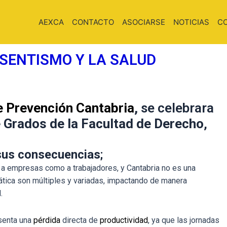
AEXCA
CONTACTO
ASOCIARSE
NOTICIAS
C
BSENTISMO Y LA SALUD
e Prevención Cantabria
,
se celebrara
e Grados de la Facultad de Derecho
,
 sus consecuencias
;
a empresas como a trabajadores, y Cantabria no es una
tica son múltiples y variadas, impactando de manera
.
esenta una
pérdida
directa de
productividad
, ya que las jornadas