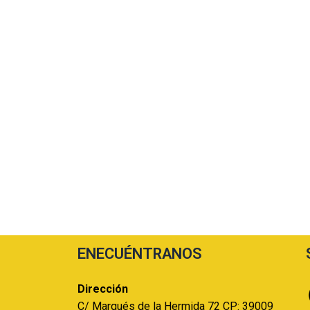
ENECUÉNTRANOS
Dirección
C/ Marqués de la Hermida 72 CP: 39009