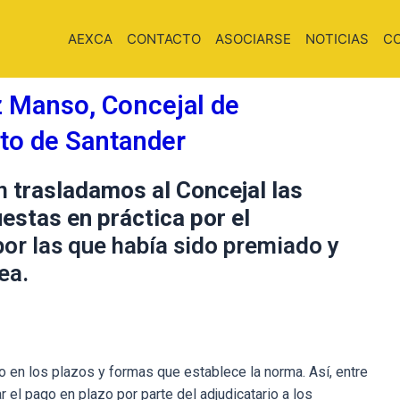
AEXCA
CONTACTO
ASOCIARSE
NOTICIAS
C
z Manso, Concejal de
to de Santander
ón
trasladamos al Concejal las
estas en práctica por el
or las que había sido premiado y
ea.
o en los plazos y formas que establece la norma. Así, entre
r el pago en plazo por parte del adjudicatario a los