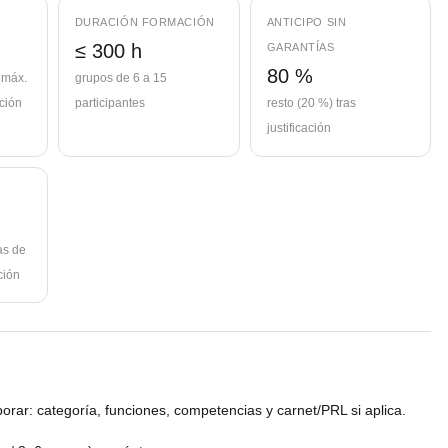
DURACIÓN FORMACIÓN
ANTICIPO SIN
≤ 300 h
GARANTÍAS
80 %
 máx.
grupos de 6 a 15
ción
participantes
resto (20 %) tras
justificación
as de
ción
porar: categoría, funciones, competencias y carnet/PRL si aplica.