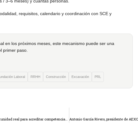
s / 3–6 meses) y cuántas personas.
dalidad, requisitos, calendario y coordinación con SCE y
onal en los próximos meses, este mecanismo puede ser una
l primer paso.
undación Laboral
RRHH
Construcción
Excavación
PRL
La experiencia también merece reconocimiento: una oportunidad real para acreditar competencias profesionales en 2026.