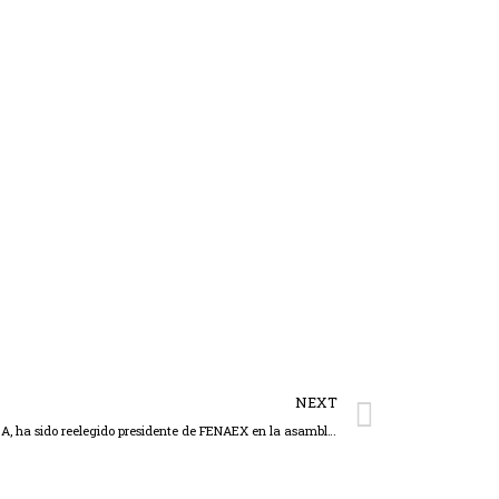
NEXT
Antonio García Rivero, presidente de AEXCA, ha sido reelegido presidente de FENAEX en la asamblea celebrada en Zaragoza el pasado 17 de abril, en una nueva etapa marcada por el crecimiento de la federación y la defensa de los intereses del sector.