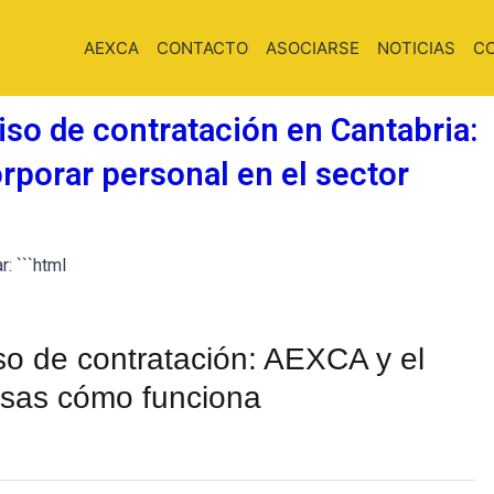
AEXCA
CONTACTO
ASOCIARSE
NOTICIAS
C
o de contratación en Cantabria:
orporar personal en el sector
: ```html
o de contratación: AEXCA y el
esas cómo funciona