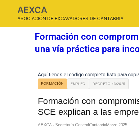
AEXCA
ASOCIACIÓN DE EXCAVADORES DE CANTABRIA
Formación con compromis
una vía práctica para inc
Aquí tienes el código completo listo para copiar
FORMACIÓN
EMPLEO
DECRETO 43/2025
Formación con compromis
SCE explican a las empr
AEXCA · Secretaría General
Cantabria
Marzo 2025