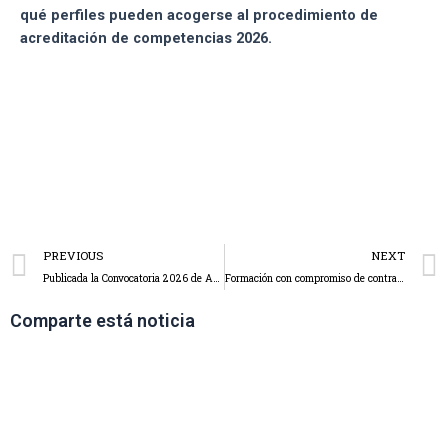
qué perfiles pueden acogerse al procedimiento de
acreditación de competencias 2026.
PREVIOUS
NEXT
Publicada la Convocatoria 2026 de Acredita Cantabria: una oportunidad para acreditar la experiencia profesional en nuestro sector
Formación con compromiso de contratación en Cantabria: una vía práctica para incorporar personal en el sector
Comparte está noticia