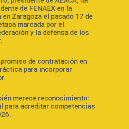
ero, presidente de AEXCA, ha
sidente de FENAEX en la
 en Zaragoza el pasado 17 de
 etapa marcada por el
ederación y la defensa de los
.
promiso de contratación en
práctica para incorporar
or
bién merece reconocimiento:
al para acreditar competencias
026.