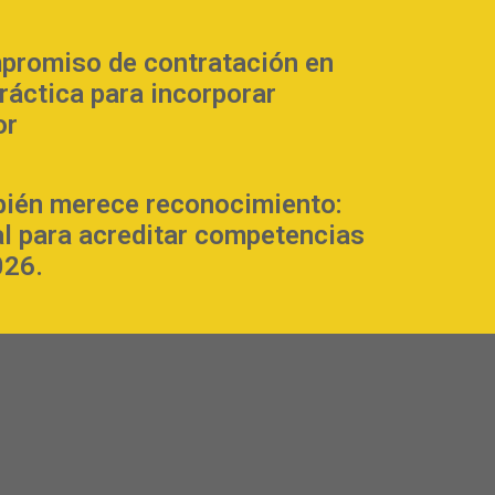
promiso de contratación en
práctica para incorporar
or
bién merece reconocimiento:
al para acreditar competencias
026.