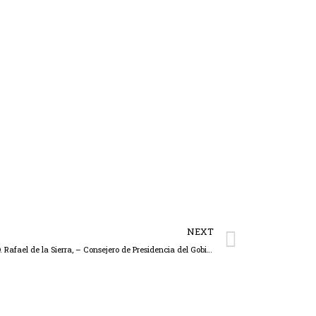
NEXT
Representantes de AEXCA se reúnen con D. Rafael de la Sierra, – Consejero de Presidencia del Gobierno de Cantabria-, para cambiar impresiones sobre la nueva ley de contratos del sector público.