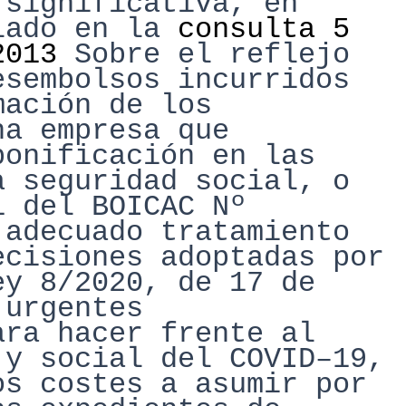
 significativa, en
lado en la
consulta 5
2013
S
obre el reflejo
esembolsos
incurridos
mación de los
na empresa que
bonificación en las
a seguridad social, o
1 del BOICAC Nº
 adecuado tr
atamiento
ecisiones adoptadas por
ey 8/2020, de 17 de
 urgentes
ara hacer frente
al
 y social del COVID
–
19,
os costes a asumir por