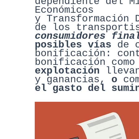
dependiente del M
Económicos
y Transformación 
de los transporti
consumidores
fina
posibles
vías
de
bonificación:
con
bonificación com
explotación
llevan
y
ganancias
,
o
co
el gasto del sumi