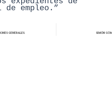
os exp
edientes de
l de empleo.”
XIONES GENERALES.
SIMÓN GÓM