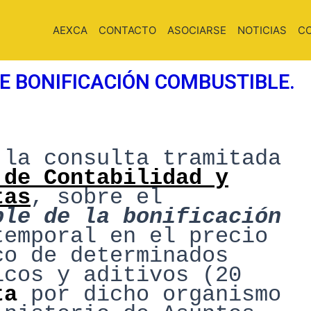
AEXCA
CONTACTO
ASOCIARSE
NOTICIAS
C
 BONIFICACIÓN COMBUSTIBLE.
 la consulta tramitada
 de Contabilidad y
tas
, sobre el
ble de la bonificación
temporal
en el precio
co de determinados
icos y aditivos
(20
ta
por dicho organismo