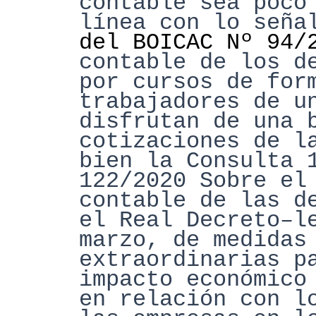
contable sea poco
línea con lo
seña
del BOICAC Nº 94/
contable de los d
por cursos de for
trabajadores de u
disfrutan de una
cotizaciones de l
bien la Consulta 
122/2020 Sobre el
contable de las d
el Real
Decreto
–
l
marzo, de medidas
extraordinarias p
impacto económico
en relación con l