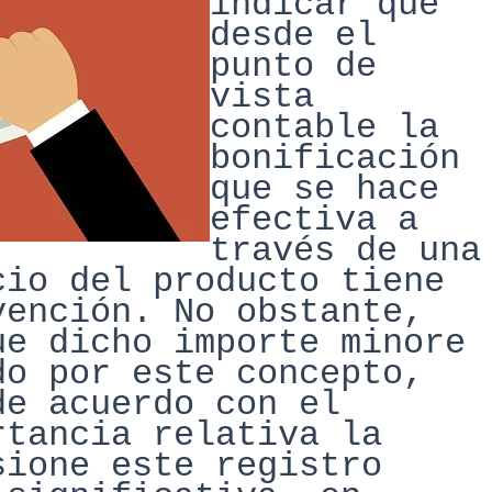
indicar que
desde el
punto de
vista
contable
la
bonificación
que se hace
efectiva a
través de una
cio del producto tiene
vención. No obstante,
ue dicho impor
te minore
do por este concepto,
de acuerdo con el
ortancia
relativa la
sione este registro