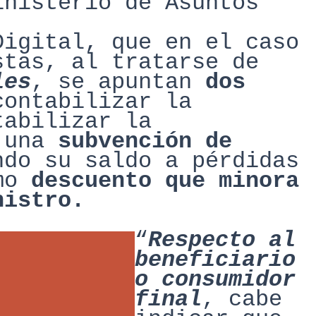
inisterio de Asuntos
Digital, que en el caso
stas, al tra
tarse de
les
,
se
apuntan
dos
contabilizar
la
tabilizar
la
o una
subvención de
do su saldo a pérdidas
mo
descuento que minora
nistro
.
“
Re
specto al
beneficiario
o consumidor
final
, cabe