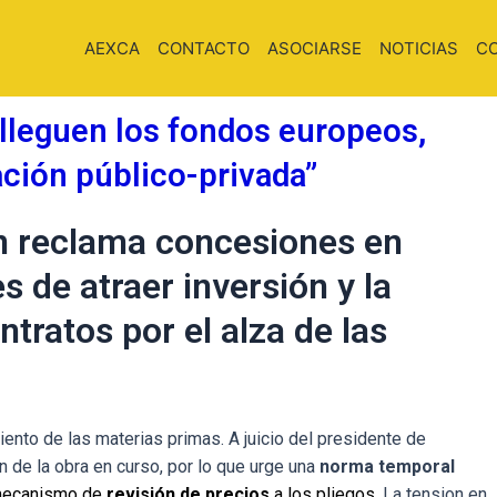
AEXCA
CONTACTO
ASOCIARSE
NOTICIAS
C
lleguen los fondos europeos,
ación público-privada”
n reclama concesiones en
s de atraer inversión y la
ntratos por el alza de las
ento de las materias primas. A juicio del presidente de
ón de la obra en curso, por lo que urge una
norma temporal
 mecanismo de
revisión de precios
a los pliegos
. La tension en