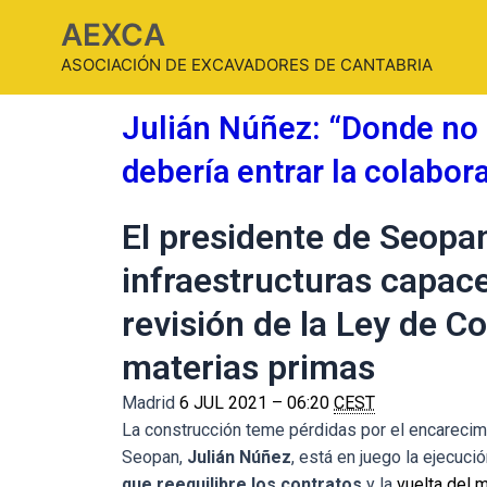
AEXCA
ASOCIACIÓN DE EXCAVADORES DE CANTABRIA
Julián Núñez: “Donde no 
debería entrar la colabor
El presidente de Seopa
infraestructuras capace
revisión de la Ley de Co
materias primas
Madrid
6 JUL 2021 – 06:20
CEST
La construcción teme pérdidas por el encarecimi
Seopan,
Julián Núñez
, está en juego la ejecuci
que reequilibre los contratos
y la
vuelta del