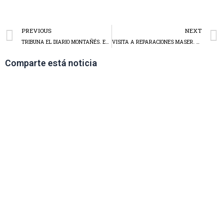
PREVIOUS
NEXT
TRIBUNA EL DIARIO MONTAÑÉS. ENRIQUE CONDE PRESIDENTE DE CEOE CEPYME CANTABRIA
VISITA A REPARACIONES MASER. JCB AMOREBIETA.
Comparte está noticia