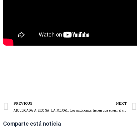
PREVIOUS
NEXT
ADJUDICADA A SIEC SA. LA MEJORA DE ACCESIBILIDAD PASEO GENERAL DÁVILA..
Los autónomos tienen que enviar el certificado de retenciones a proveedores y asalariados antes del 2 de abril.
Comparte está noticia