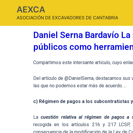
AEXCA
ASOCIACIÓN DE EXCAVADORES DE CANTABRIA
Daniel Serna Bardavío La
públicos como herramient
Compartimos este intersante articulo, cuyo en
Del artículo de @DanielSerna, destacamos sus v
las que no podemos estar más de acuerdo…..
c) Régimen de pagos a los subcontratistas 
La
cuestión relativa al régimen de pagos a s
recogida en los artículos 216 y 217 LCSP,
consecuencia de la modificación de la Ley de C