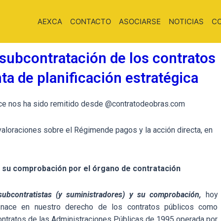
AEXCA
CONTACTO
ASOCIARSE
NOTICIAS
C
 subcontratación de los contratos
a de planificación estratégica
lace nos ha sido remitido desde @contratodeobras.com
aloraciones sobre el Régimende pagos y la acción directa, en
y su comprobación por el órgano de contratación
ubcontratistas (y suministradores) y su comprobación,
hoy
 nace en nuestro derecho de los contratos públicos como
ontratos de las Administraciones Públicas de 1995 operada por