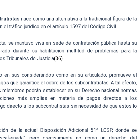
ratistas
nace como una alternativa a la tradicional figura de la
el tráfico jurídico en el artículo 1597 del Código Civil.
recta, se mantuvo viva en sede de contratación pública hasta su
rado durante su habilitación multitud de problemas para la
os Tribunales de Justicia
(36)
.
nto en sus considerandos como en su articulado, promueve el
os que garantice el cobro de los subcontratistas. A tal efecto,
dos miembros podrán establecer en su Derecho nacional normas
iciones más amplias en materia de pagos directos a los
ago directo a los subcontratistas sin necesidad de que estos lo
cción de la actual Disposición Adicional 51ª LCSP, donde se
escafeinada”, pero precisamente no como un derecho del