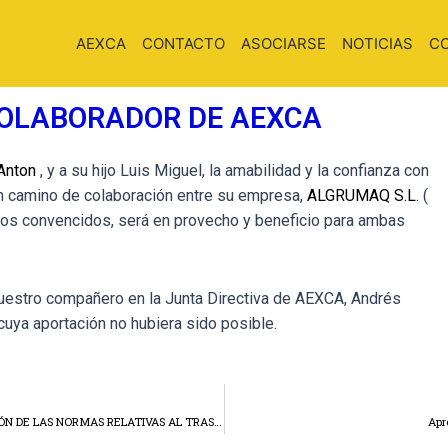
AEXCA
CONTACTO
ASOCIARSE
NOTICIAS
C
COLABORADOR DE AEXCA
 Anton
, y a su hijo Luis Miguel, la amabilidad y la confianza con
un camino de colaboración entre su empresa,
ALGRUMAQ S.L.
(
os convencidos, será en provecho y beneficio para ambas
estro compañero en la Junta Directiva de AEXCA, Andrés
cuya aportación no hubiera sido posible.
EL CÓDIGO LER DEL RESIDUO NO AFECTA A LA APLICACIÓN DE LAS NORMAS RELATIVAS AL TRASLADO DE RESIDUOS MUNICIPALES MEZCLADOS
Apr