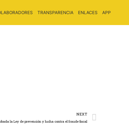
OLABORADORES
TRANSPARENCIA
ENLACES
APP
NEXT
obada la Ley de prevención y lucha contra el fraude fiscal