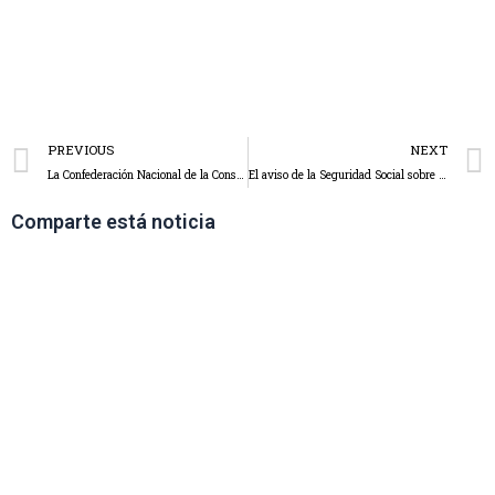
PREVIOUS
NEXT
La Confederación Nacional de la Construcción, Fondos Europeos Vivienda y Jóvenes.
El aviso de la Seguridad Social sobre los trámites que requieren adjuntar documentación.
Comparte está noticia