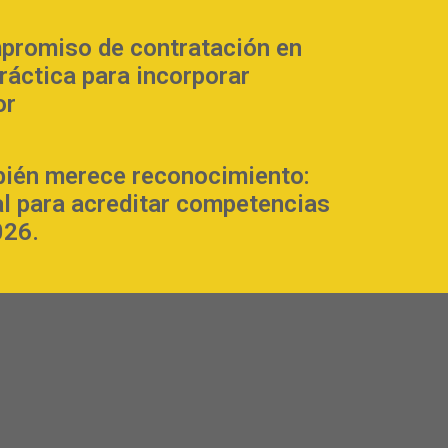
promiso de contratación en
práctica para incorporar
or
bién merece reconocimiento:
al para acreditar competencias
026.